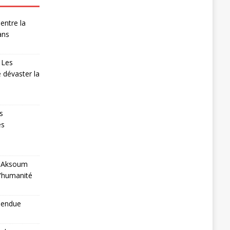
entre la
ans
 Les
 dévaster la
s
es
 à Aksoum
l'humanité
pendue