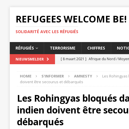
REFUGEES WELCOME BE!
SOLIDARITÉ AVEC LES RÉFUGIÉS
RÉFUGIÉS
TERRORISME
CHIFFRES
NOTIO
[ 8 maart 2021 ]
Afrique du Nord / Moyen-
NIEUWSMELDER
femmes
AMNESTY
HOME
S'INFORMER
AMNESTY
Les Rohingyas 
[ 3 maart 2021 ]
Les États doivent lutter
doivent être secourus et débarqués
[ 26 februari 2021 ]
Éthiopie, Le massacre
Les Rohingyas bloqués d
AMNESTY
indien doivent être secou
[ 25 februari 2021 ]
L'expulsion d'un tc
[ 12 maart 2021 ]
UE, L'accord migratoire
débarqués