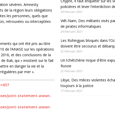
Chypre, Il faut enquêter sur les v
tation sévères. Amnesty
policières et lever l'interdiction 
s de la région leurs obligations
24 februari 2021
outes les personnes, quels que
Viêt-Nam, Des militants visés pa
tion, retrouvées ou interceptées
de pirates informatiques
24 februari 2021
Les Rohingyas bloqués dans l'Oc
ents qui ont été pris au titre
doivent être secourus et débarq
10 de l’ANASE sur les opérations
22 februari 2021
 2016, et des conclusions de la
Un tchétchène risque d'être expu
e Bali, qui « insistent sur le fait
Russie
ettre en danger la vie et la
22 februari 2021
régulières par mer ».
Libye, Des milices violentes éch
D=657
toujours à la justice
17 februari 2021
ases/joint-statement-asean-
ases/joint-statement-asean-