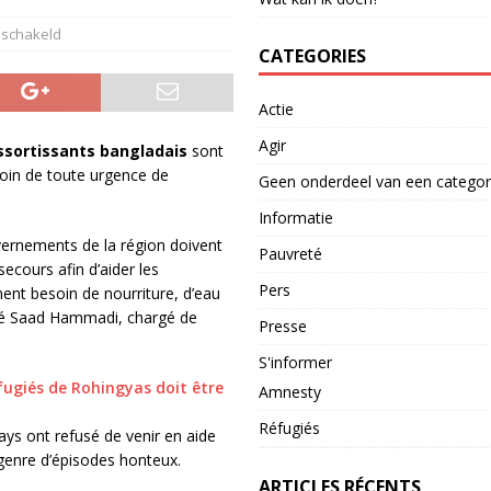
eschakeld
CATEGORIES
Actie
Agir
essortissants bangladais
sont
oin de toute urgence de
Geen onderdeel van een categor
Informatie
ouvernements de la région doivent
Pauvreté
cours afin d’aider les
Pers
nt besoin de nourriture, d’eau
laré Saad Hammadi, chargé de
Presse
S'informer
fugiés de Rohingyas doit être
Amnesty
Réfugiés
ys ont refusé de venir en aide
e genre d’épisodes honteux.
ARTICLES RÉCENTS