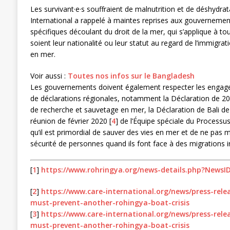
Les survivant·e·s souffraient de malnutrition et de déshydra
International a rappelé à maintes reprises aux gouvernement
spécifiques découlant du droit de la mer, qui s’applique à t
soient leur nationalité ou leur statut au regard de l’immigra
en mer.
Voir aussi :
Toutes nos infos sur le Bangladesh
Les gouvernements doivent également respecter les engagem
de déclarations régionales, notamment la Déclaration de 20
de recherche et sauvetage en mer, la Déclaration de Bali de
réunion de février 2020
[
4
]
de l’Équipe spéciale du Processus d
qu’il est primordial de sauver des vies en mer et de ne pas m
sécurité de personnes quand ils font face à des migrations ir
[
1
]
https://www.rohringya.org/news-details.php?NewsI
[
2
]
https://www.care-international.org/news/press-rele
must-prevent-another-rohingya-boat-crisis
[
3
]
https://www.care-international.org/news/press-rele
must-prevent-another-rohingya-boat-crisis