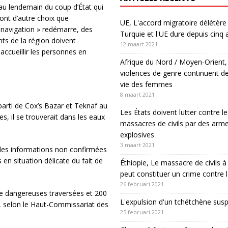
au lendemain du coup d’État qui
’ont d’autre choix que
UE, L'accord migratoire délétère 
 navigation » redémarre, des
Turquie et l'UE dure depuis cinq 
nts de la région doivent
12 maart 2021
 accueillir les personnes en
Afrique du Nord / Moyen-Orient,
violences de genre continuent de
vie des femmes
8 maart 2021
parti de Cox’s Bazar et Teknaf au
Les États doivent lutter contre le
s, il se trouverait dans les eaux
massacres de civils par des arm
explosives
3 maart 2021
, des informations non confirmées
en situation délicate du fait de
Éthiopie, Le massacre de civils
peut constituer un crime contre 
26 februari 2021
e dangereuses traversées et 200
L'expulsion d'un tchétchène sus
e, selon le Haut-Commissariat des
25 februari 2021