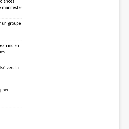
iolences
de manifester
r un groupe
éan indien
ués
lsé vers la
appent