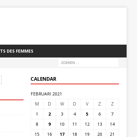
TS DES FEMMES
CALENDAR
FEBRUARI 2021
M
D
W
D
V
Z
Z
1
2
3
4
5
6
7
8
9
10
11
12
13
14
15
16
17
18
19
20
21