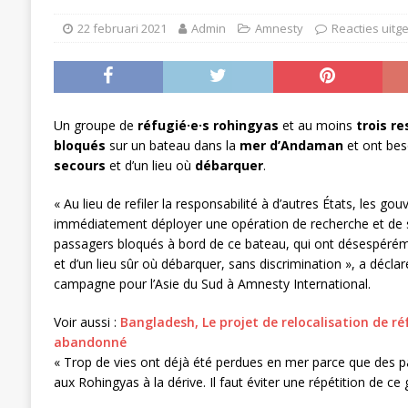
22 februari 2021
Admin
Amnesty
Reacties uitg
Un groupe de
réfugié·e·s rohingyas
et au moins
trois r
bloqués
sur un bateau dans la
mer d’Andaman
et ont bes
secours
et d’un lieu où
débarquer
.
« Au lieu de refiler la responsabilité à d’autres États, les g
immédiatement déployer une opération de recherche et de se
passagers bloqués à bord de ce bateau, qui ont désespéréme
et d’un lieu sûr où débarquer, sans discrimination », a déc
campagne pour l’Asie du Sud à Amnesty International.
Voir aussi :
Bangladesh, Le projet de relocalisation de ré
abandonné
« Trop de vies ont déjà été perdues en mer parce que des pa
aux Rohingyas à la dérive. Il faut éviter une répétition de c