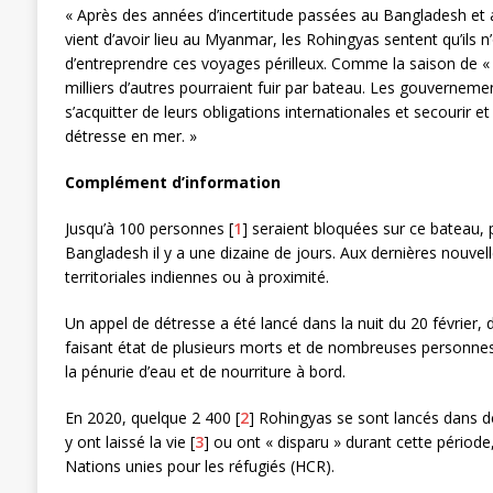
« Après des années d’incertitude passées au Bangladesh et 
vient d’avoir lieu au Myanmar, les Rohingyas sentent qu’ils n
d’entreprendre ces voyages périlleux. Comme la saison de «
milliers d’autres pourraient fuir par bateau. Les gouverneme
s’acquitter de leurs obligations internationales et secourir et
détresse en mer. »
Complément d’information
Jusqu’à 100 personnes
[
1
]
seraient bloquées sur ce bateau, 
Bangladesh il y a une dizaine de jours. Aux dernières nouvelle
territoriales indiennes ou à proximité.
Un appel de détresse a été lancé dans la nuit du 20 février
faisant état de plusieurs morts et de nombreuses personnes 
la pénurie d’eau et de nourriture à bord.
En 2020, quelque 2 400
[
2
]
Rohingyas se sont lancés dans d
y ont laissé la vie
[
3
]
ou ont « disparu » durant cette périod
Nations unies pour les réfugiés (HCR).