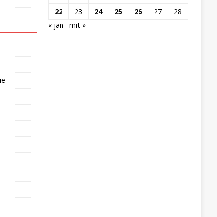
22
23
24
25
26
27
28
« jan
mrt »
ie