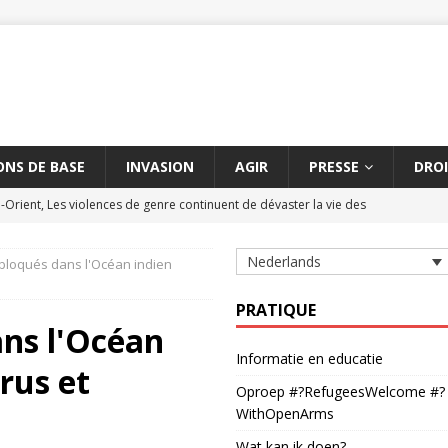
NS DE BASE
INVASION
AGIR
PRESSE
DROI
Orient, Les violences de genre continuent de dévaster la vie des
Nederlands
bloqués dans l'Océan indien
 contre les massacres de civils par des armes explosives
AMNESTY
 de civils à Aksoum peut constituer un crime contre l'humanité
PRATIQUE
ans l'Océan
Informatie en educatie
rus et
hétchène suspendue
AMNESTY
Oproep #?RefugeesWelcome #?
 délétère entre la Turquie et l'UE dure depuis cinq ans
AMNESTY
WithOpenArms
Wat kan ik doen?