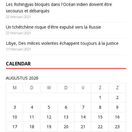
Les Rohingyas bloqués dans l'Océan indien doivent être
secourus et débarqués
22 februari 2021
Un tchétchène risque d'être expulsé vers la Russie
22 februari 2021
Libye, Des milices violentes échappent toujours à la justice
17 februari 2021
CALENDAR
AUGUSTUS 2026
M
D
W
D
V
Z
Z
1
2
3
4
5
6
7
8
9
10
11
12
13
14
15
16
17
18
19
20
21
22
23