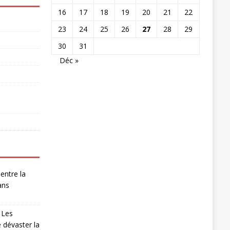
16
17
18
19
20
21
22
23
24
25
26
27
28
29
30
31
Déc »
entre la
ans
 Les
 dévaster la