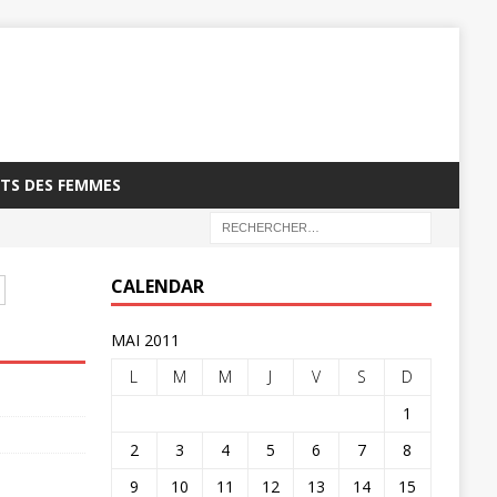
TS DES FEMMES
CALENDAR
MAI 2011
L
M
M
J
V
S
D
1
2
3
4
5
6
7
8
9
10
11
12
13
14
15