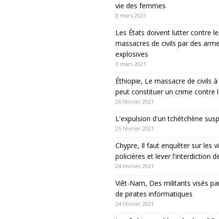
vie des femmes
8 mars 2021
Les États doivent lutter contre le
massacres de civils par des arm
explosives
3 mars 2021
Éthiopie, Le massacre de civils
peut constituer un crime contre 
26 février 2021
L'expulsion d'un tchétchène sus
25 février 2021
Chypre, Il faut enquêter sur les v
policières et lever l'interdiction 
24 février 2021
Viêt-Nam, Des militants visés pa
de pirates informatiques
24 février 2021