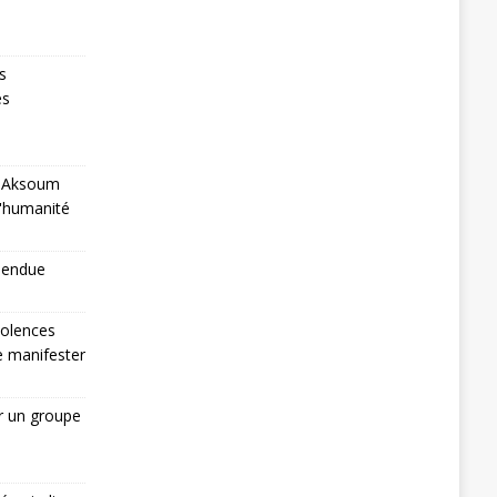
s
es
 à Aksoum
l'humanité
pendue
iolences
de manifester
r un groupe