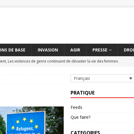
NS DE BASE
INVASION
AGIR
PRESSE
DROI
ent, Les violences de genre continuent de dévaster la vie des femmes
Français
tre les massacres de civils par des armes explosives
AMNESTY
civils à Aksoum peut constituer un crime contre l'humanité
AMNESTY
PRATIQUE
hène suspendue
AMNESTY
Feeds
étère entre la Turquie et l'UE dure depuis cinq ans
AMNESTY
Que faire?
CATEGORIES