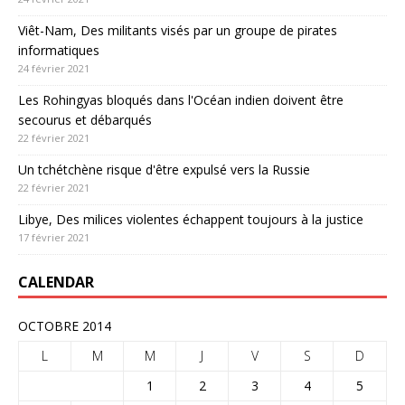
Viêt-Nam, Des militants visés par un groupe de pirates
informatiques
24 février 2021
Les Rohingyas bloqués dans l'Océan indien doivent être
secourus et débarqués
22 février 2021
Un tchétchène risque d'être expulsé vers la Russie
22 février 2021
Libye, Des milices violentes échappent toujours à la justice
17 février 2021
CALENDAR
OCTOBRE 2014
L
M
M
J
V
S
D
1
2
3
4
5