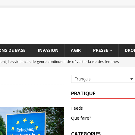
NS DE BASE
INVASION
AGIR
PRESSE
DROI
ent, Les violences de genre continuent de dévaster la vie des femmes
Français
tre les massacres de civils par des armes explosives
AMNESTY
civils à Aksoum peut constituer un crime contre l'humanité
AMNESTY
PRATIQUE
hène suspendue
AMNESTY
Feeds
étère entre la Turquie et l'UE dure depuis cinq ans
AMNESTY
Que faire?
CATEGORIES