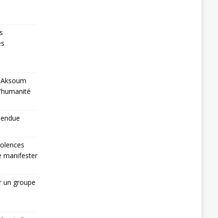
s
es
 à Aksoum
l'humanité
pendue
iolences
de manifester
r un groupe