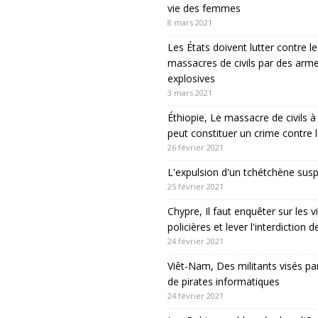
vie des femmes
8 mars 2021
Les États doivent lutter contre le
massacres de civils par des arm
explosives
3 mars 2021
Éthiopie, Le massacre de civils
peut constituer un crime contre 
26 février 2021
L'expulsion d'un tchétchène sus
25 février 2021
Chypre, Il faut enquêter sur les v
policières et lever l'interdiction 
24 février 2021
Viêt-Nam, Des militants visés pa
de pirates informatiques
24 février 2021