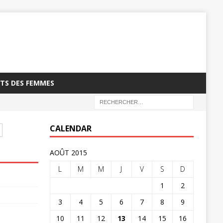
TS DES FEMMES
CALENDAR
AOÛT 2015
L
M
M
J
V
S
D
1
2
3
4
5
6
7
8
9
10
11
12
13
14
15
16