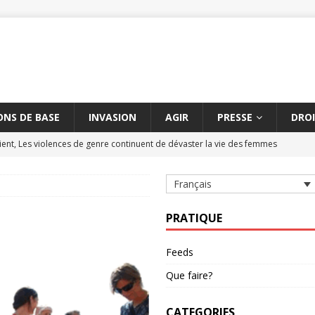
NS DE BASE
INVASION
AGIR
PRESSE
DROI
ent, Les violences de genre continuent de dévaster la vie des femmes
Français
tre les massacres de civils par des armes explosives
AMNESTY
civils à Aksoum peut constituer un crime contre l'humanité
AMNESTY
PRATIQUE
hène suspendue
AMNESTY
Feeds
étère entre la Turquie et l'UE dure depuis cinq ans
AMNESTY
Que faire?
CATEGORIES