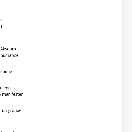
s
es
 à Aksoum
l'humanité
pendue
iolences
de manifester
r un groupe