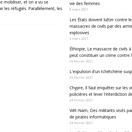
e mobiliser, et on a vu se
vie des femmes
ir les réfugiés. Parallèlement, les
8 mars 2021
Les États doivent lutter contre le
massacres de civils par des arm
explosives
3 mars 2021
Éthiopie, Le massacre de civils
peut constituer un crime contre 
26 février 2021
L'expulsion d'un tchétchène sus
25 février 2021
Chypre, Il faut enquêter sur les v
policières et lever l'interdiction 
24 février 2021
Viêt-Nam, Des militants visés pa
de pirates informatiques
24 février 2021