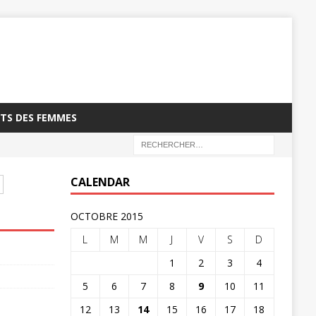
TS DES FEMMES
CALENDAR
OCTOBRE 2015
L
M
M
J
V
S
D
1
2
3
4
5
6
7
8
9
10
11
12
13
14
15
16
17
18