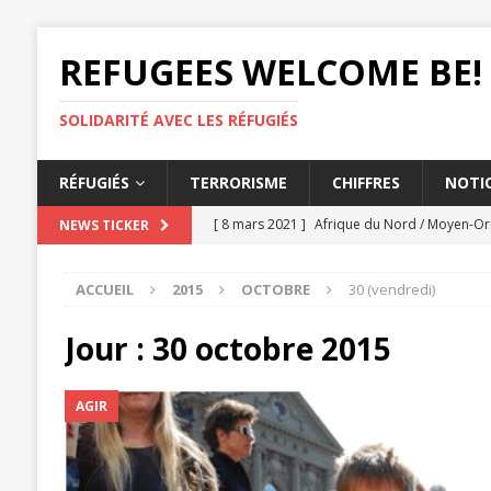
REFUGEES WELCOME BE!
SOLIDARITÉ AVEC LES RÉFUGIÉS
RÉFUGIÉS
TERRORISME
CHIFFRES
NOTIO
[ 8 mars 2021 ]
Afrique du Nord / Moyen-Ori
NEWS TICKER
AMNESTY
ACCUEIL
2015
OCTOBRE
30 (vendredi)
[ 3 mars 2021 ]
Les États doivent lutter con
[ 26 février 2021 ]
Éthiopie, Le massacre de 
Jour :
30 octobre 2015
[ 25 février 2021 ]
L'expulsion d'un tchétc
AGIR
[ 12 mars 2021 ]
UE, L'accord migratoire dél