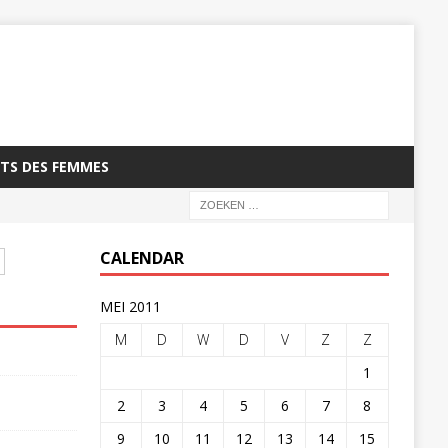
TS DES FEMMES
CALENDAR
MEI 2011
M
D
W
D
V
Z
Z
1
2
3
4
5
6
7
8
9
10
11
12
13
14
15