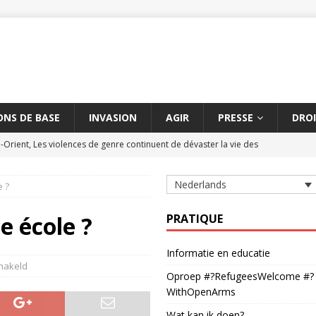
NS DE BASE
INVASION
AGIR
PRESSE
DROI
Orient, Les violences de genre continuent de dévaster la vie des
Nederlands
 ?
 contre les massacres de civils par des armes explosives
AMNESTY
 de civils à Aksoum peut constituer un crime contre l'humanité
 école ?
PRATIQUE
Informatie en educatie
hétchène suspendue
AMNESTY
chakeld
Oproep #?RefugeesWelcome #?
 délétère entre la Turquie et l'UE dure depuis cinq ans
AMNESTY
WithOpenArms
Wat kan ik doen?