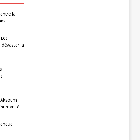
entre la
ans
 Les
 dévaster la
s
es
 à Aksoum
l'humanité
pendue