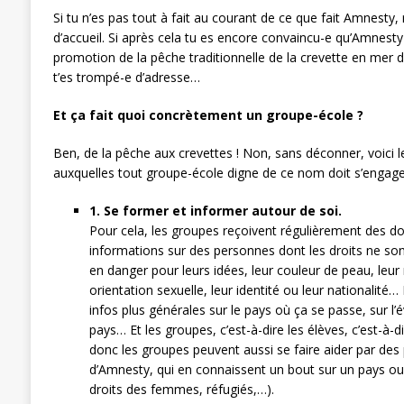
Si tu n’es pas tout à fait au courant de ce que fait Amnesty,
d’accueil. Si après cela tu es encore convaincu-e qu’Amnest
promotion de la pêche traditionnelle de la crevette en mer 
t’es trompé-e d’adresse…
Et ça fait quoi concrètement un groupe-école ?
Ben, de la pêche aux crevettes ! Non, sans déconner, voici l
auxquelles tout groupe-école digne de ce nom doit s’engager
1. Se former et informer autour de soi.
Pour cela, les groupes reçoivent régulièrement des d
informations sur des personnes dont les droits ne so
en danger pour leurs idées, leur couleur de peau, leur r
orientation sexuelle, leur identité ou leur nationalité
infos plus générales sur le pays où ça se passe, sur l’é
pays… Et les groupes, c’est-à-dire les élèves, c’est-à-d
donc les groupes peuvent aussi se faire aider par de
d’Amnesty, qui en connaissent un bout sur un pays ou
droits des femmes, réfugiés,…).