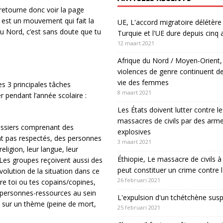
 retourne donc voir la page
y est un mouvement qui fait la
UE, L'accord migratoire délétère 
du Nord, c’est sans doute que tu
Turquie et l'UE dure depuis cinq 
12 maart 2021
Afrique du Nord / Moyen-Orient,
violences de genre continuent de
vie des femmes
es 3 principales tâches
8 maart 2021
 pendant l’année scolaire :
Les États doivent lutter contre le
massacres de civils par des arm
ossiers comprenant des
explosives
nt pas respectés, des personnes
3 maart 2021
eligion, leur langue, leur
Éthiopie, Le massacre de civils
… Les groupes reçoivent aussi des
peut constituer un crime contre 
volution de la situation dans ce
26 februari 2021
ire toi ou tes copains/copines,
s personnes-ressources au sein
L'expulsion d'un tchétchène sus
 sur un thème (peine de mort,
25 februari 2021