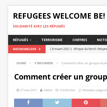
REFUGEES WELCOME BE!
SOLIDARITÉ AVEC LES RÉFUGIÉS
RÉFUGIÉS
TERRORISME
CHIFFRES
NOTIO
[ 8 maart 2021 ]
Afrique du Nord / Moyen-
NIEUWSMELDER
femmes
AMNESTY
HOME
S'INFORMER
Comment créer un groupe école
[ 3 maart 2021 ]
Les États doivent lutter
[ 26 februari 2021 ]
Éthiopie, Le massacre
Comment créer un groupe
AMNESTY
[ 25 februari 2021 ]
L'expulsion d'un tc
27 mei 2011
Admin
S'informer
Reacties uitges
[ 12 maart 2021 ]
UE, L'accord migratoire