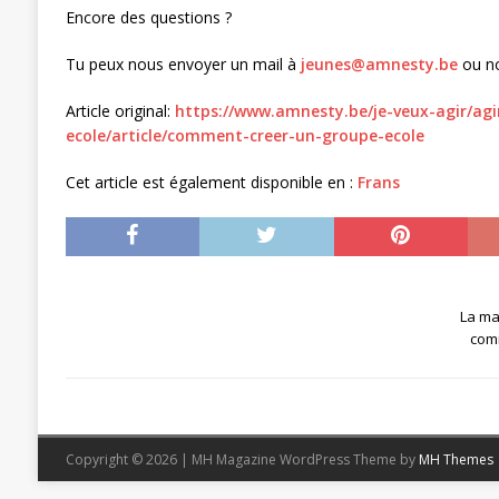
Encore des questions ?
Tu peux nous envoyer un mail à
jeunes@amnesty.be
ou no
Article original:
https://www.amnesty.be/je-veux-agir/agir
ecole/article/comment-creer-un-groupe-ecole
Cet article est également disponible en :
Frans
La ma
com
Copyright © 2026 | MH Magazine WordPress Theme by
MH Themes