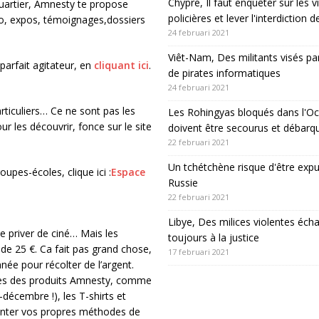
Chypre, Il faut enquêter sur les v
quartier, Amnesty te propose
policières et lever l'interdiction 
éo, expos, témoignages,dossiers
24 februari 2021
Viêt-Nam, Des militants visés pa
parfait agitateur, en
cliquant ici
.
de pirates informatiques
24 februari 2021
ticuliers… Ce ne sont pas les
Les Rohingyas bloqués dans l'Oc
 les découvrir, fonce sur le site
doivent être secourus et débarq
22 februari 2021
Un tchétchène risque d'être expu
upes-écoles, clique ici :
Espace
Russie
22 februari 2021
Libye, Des milices violentes éch
 te priver de ciné… Mais les
toujours à la justice
de 25 €. Ca fait pas grand chose,
17 februari 2021
nnée pour récolter de l’argent.
ntes des produits Amnesty, comme
écembre !), les T-shirts et
venter vos propres méthodes de