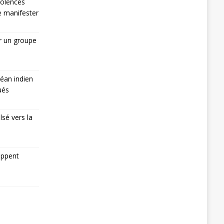
iolences
de manifester
r un groupe
éan indien
ués
lsé vers la
appent