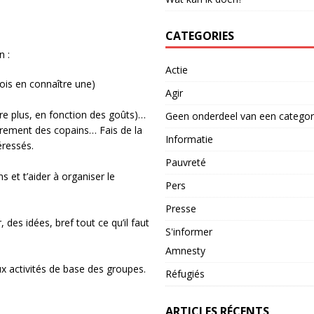
CATEGORIES
n :
Actie
dois en connaître une)
Agir
tre plus, en fonction des goûts)…
Geen onderdeel van een categor
rement des copains… Fais de la
Informatie
éressés.
Pauvreté
s et t’aider à organiser le
Pers
Presse
des idées, bref tout ce qu’il faut
S'informer
Amnesty
ux activités de base des groupes.
Réfugiés
ARTICLES RÉCENTS