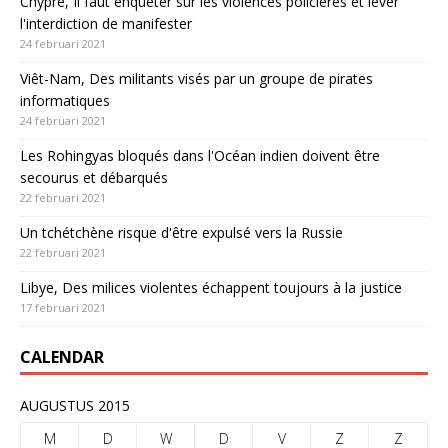
Chypre, Il faut enquêter sur les violences policières et lever
l'interdiction de manifester
24 februari 2021
Viêt-Nam, Des militants visés par un groupe de pirates
informatiques
24 februari 2021
Les Rohingyas bloqués dans l'Océan indien doivent être
secourus et débarqués
22 februari 2021
Un tchétchène risque d'être expulsé vers la Russie
22 februari 2021
Libye, Des milices violentes échappent toujours à la justice
17 februari 2021
CALENDAR
AUGUSTUS 2015
M
D
W
D
V
Z
Z