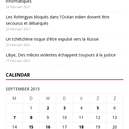
informatiques
24 februari 2021
Les Rohingyas bloqués dans l'Océan indien doivent être
secourus et débarqués
22 februari 2021
Un tchétchène risque d'être expulsé vers la Russie
22 februari 2021
Libye, Des milices violentes échappent toujours à la justice
17 februari 2021
CALENDAR
SEPTEMBER 2015
M
D
W
D
V
Z
Z
1
2
3
4
5
6
7
8
9
10
11
12
13
14
15
16
17
18
19
20