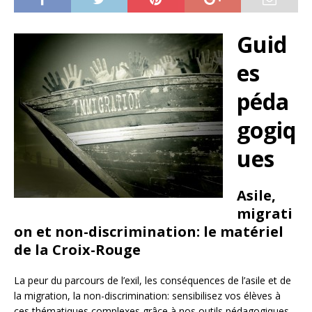
Guid
es
péda
gogiq
ues
Asile,
migrati
on et non-discrimination: le matériel
de la Croix-Rouge
La peur du parcours de l’exil, les conséquences de l’asile et de
la migration, la non-discrimination: sensibilisez vos élèves à
ces thématiques complexes grâce à nos outils pédagogiques.