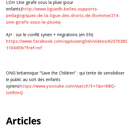
LDH :Une girafe sous la pluie (pour
enfants)
http://www.liguedh.be/les-supports-
pedagogiques-de-la-ligue-des-droits-de-lhomme/214-
une-girafe-sous-la-pluieq-
AJ+ : sur le conflit syrien + migrations (en EN)
https://www.facebook.com/ajplusenglish/videos/62370385
1104459/?fref=nf
ONG britannique “Save the Children” : qui tente de sensibiliser
le public au sort des enfants
syriens
https://www.youtube.com/watch?t=1&v=RBQ-
IoHfimQ
Articles