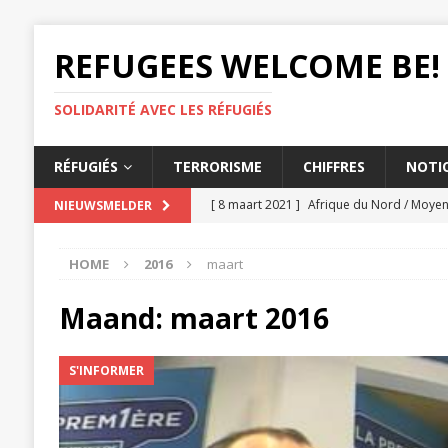
REFUGEES WELCOME BE!
SOLIDARITÉ AVEC LES RÉFUGIÉS
RÉFUGIÉS
TERRORISME
CHIFFRES
NOTIO
[ 8 maart 2021 ]
Afrique du Nord / Moyen-
NIEUWSMELDER
femmes
AMNESTY
HOME
2016
maart
[ 3 maart 2021 ]
Les États doivent lutter
[ 26 februari 2021 ]
Éthiopie, Le massacre
Maand:
maart 2016
AMNESTY
S'INFORMER
[ 25 februari 2021 ]
L'expulsion d'un tc
[ 12 maart 2021 ]
UE, L'accord migratoire