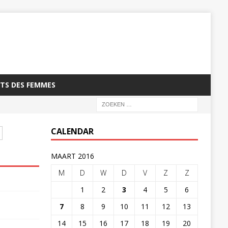
TS DES FEMMES
CALENDAR
MAART 2016
M
D
W
D
V
Z
Z
1
2
3
4
5
6
7
8
9
10
11
12
13
14
15
16
17
18
19
20