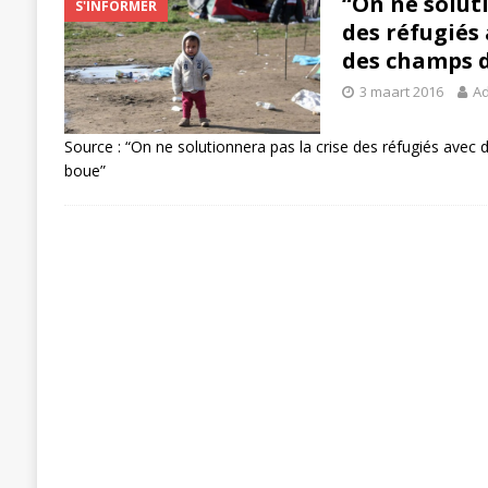
“On ne solut
S'INFORMER
des réfugiés
des champs 
3 maart 2016
A
Source : “On ne solutionnera pas la crise des réfugiés avec
boue”