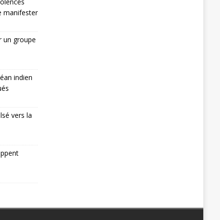
iolences
de manifester
r un groupe
éan indien
ués
lsé vers la
appent