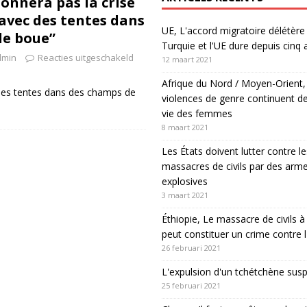
ionnera pas la crise
 avec des tentes dans
UE, L'accord migratoire délétère 
de boue”
Turquie et l'UE dure depuis cinq 
dmin
Reacties uitgeschakeld
12 maart 2021
Afrique du Nord / Moyen-Orient,
 des tentes dans des champs de
violences de genre continuent de
vie des femmes
8 maart 2021
Les États doivent lutter contre le
massacres de civils par des arm
explosives
3 maart 2021
Éthiopie, Le massacre de civils
peut constituer un crime contre 
26 februari 2021
L'expulsion d'un tchétchène sus
25 februari 2021