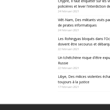
Chypre, Il faut enquêter sur les v
policières et lever l'interdiction 
24 februari 2021
Viêt-Nam, Des militants visés pa
de pirates informatiques
24 februari 2021
Les Rohingyas bloqués dans l'Oc
doivent être secourus et débarq
22 februari 2021
Un tchétchène risque d'être expu
Russie
22 februari 2021
Libye, Des milices violentes éch
toujours à la justice
17 februari 2021