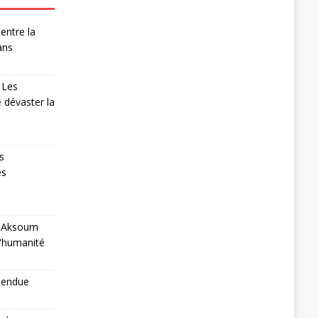
entre la
ans
 Les
 dévaster la
s
es
 à Aksoum
l'humanité
pendue