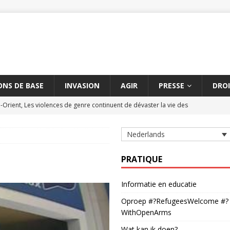
NS DE BASE
INVASION
AGIR
PRESSE
DROI
Orient, Les violences de genre continuent de dévaster la vie des
Nederlands
 contre les massacres de civils par des armes explosives
AMNESTY
 de civils à Aksoum peut constituer un crime contre l'humanité
PRATIQUE
Informatie en educatie
hétchène suspendue
AMNESTY
Oproep #?RefugeesWelcome #?
 délétère entre la Turquie et l'UE dure depuis cinq ans
AMNESTY
WithOpenArms
Wat kan ik doen?