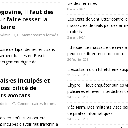
vie des femmes
8 mars 2021
govine, Il faut des
r faire cesser la
Les États doivent lutter contre le
massacres de civils par des arm
taire
explosives
Admin
Commentaires fermés
3 mars 2021
Éthiopie, Le massacre de civils
soire de Lipa, demeurent sans
peut constituer un crime contre 
sement basses en Bosnie-
26 février 2021
hébergement digne de
[…]
L'expulsion d'un tchétchène sus
25 février 2021
is·es inculpés et
Chypre, Il faut enquêter sur les v
possibilité de
policières et lever l'interdiction 
urs avocats
24 février 2021
dmin
Commentaires fermés
Viêt-Nam, Des militants visés pa
de pirates informatiques
ois en août 2020 ont été
24 février 2021
inculpés d’avoir fait franchir la