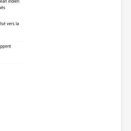
éan indien
ués
lsé vers la
appent