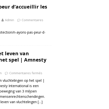
eur d’accueillir les
Admin
Commentaires
protection/n-ayons-pas-peur-d-
et leven van
het spel | Amnesty
n
Commentaires fermés
n vluchtelingen op het spel |
sty International is een
 beweging van 3 miljoen
n mensenrechtenschendingen.
 leven van vluchtelingen
[…]