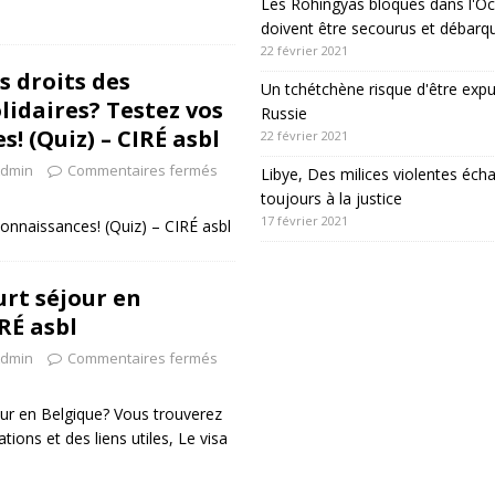
Les Rohingyas bloqués dans l'Oc
doivent être secourus et débarq
22 février 2021
s droits des
Un tchétchène risque d'être expu
lidaires? Testez vos
Russie
! (Quiz) – CIRÉ asbl
22 février 2021
dmin
Commentaires fermés
Libye, Des milices violentes éch
toujours à la justice
17 février 2021
connaissances! (Quiz) – CIRÉ asbl
urt séjour en
RÉ asbl
dmin
Commentaires fermés
our en Belgique? Vous trouverez
ions et des liens utiles, Le visa