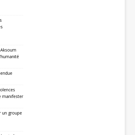
s
es
 à Aksoum
l'humanité
pendue
iolences
de manifester
r un groupe