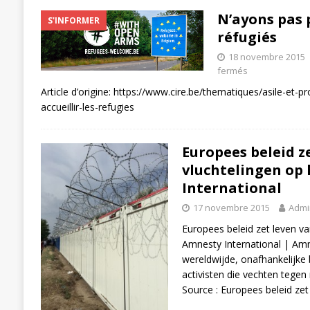
N’ayons pas p
S'INFORMER
réfugiés
18 novembre 2015
fermés
Article d’origine: https://www.cire.be/thematiques/asile-et-
accueillir-les-refugies
Europees beleid z
vluchtelingen op 
International
17 novembre 2015
Admi
Europees beleid zet leven va
Amnesty International | Amne
wereldwijde, onafhankelijke
activisten die vechten tege
Source : Europees beleid zet