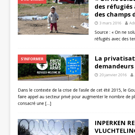
des réfugiés
des champs d
3 mars 2016
Ad
Source : « On ne solu
réfugiés avec des t
La privatisat
S'INFORMER
demandeurs d
20 janvier 2016
Dans le contexte de la crise de l’asile de cet été 2015, le 
faire appel au secteur privé pour augmenter le nombre de pl
consacré une
[…]
INPERKEN R
VLUCHTELIN