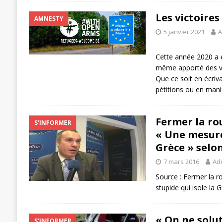
Les victoires
AMNESTY
5 janvier 2021
A
Cette année 2020 a ét
même apporté des vic
Que ce soit en écriva
pétitions ou en man
Fermer la ro
S'INFORMER
« Une mesure
Grèce » selo
7 mars 2016
Ad
Source : Fermer la 
stupide qui isole la
« On ne solut
S'INFORMER