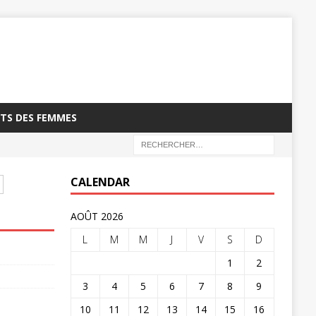
TS DES FEMMES
CALENDAR
AOÛT 2026
L
M
M
J
V
S
D
1
2
3
4
5
6
7
8
9
10
11
12
13
14
15
16