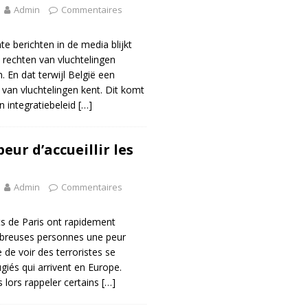
Admin
Commentaires
e berichten in de media blijkt
 rechten van vluchtelingen
n. En dat terwijl België een
 van vluchtelingen kent. Dit komt
en integratiebeleid
[…]
eur d’accueillir les
Admin
Commentaires
ats de Paris ont rapidement
breuses personnes une peur
 de voir des terroristes se
giés qui arrivent en Europe.
lors rappeler certains
[…]