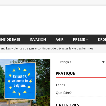
NS DE BASE
INVASION
AGIR
PRESSE
DROI
ent, Les violences de genre continuent de dévaster la vie des femmes
Français
tre les massacres de civils par des armes explosives
AMNESTY
civils à Aksoum peut constituer un crime contre l'humanité
AMNESTY
PRATIQUE
hène suspendue
AMNESTY
Feeds
étère entre la Turquie et l'UE dure depuis cinq ans
AMNESTY
Que faire?
CATEGORIES