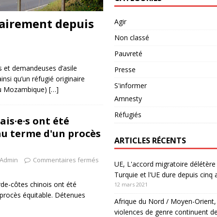
rairement depuis
Agir
Non classé
Pauvreté
es et demandeuses d’asile
Presse
si qu’un réfugié originaire
S'informer
 du Mozambique)
[…]
Amnesty
Réfugiés
is·e·s ont été
u terme d'un procès
ARTICLES RÉCENTS
Admin
Commentaires fermés
UE, L'accord migratoire délétère 
Turquie et l'UE dure depuis cinq 
de-côtes chinois ont été
12 mars 2021
 procès équitable. Détenues
Afrique du Nord / Moyen-Orient,
violences de genre continuent de