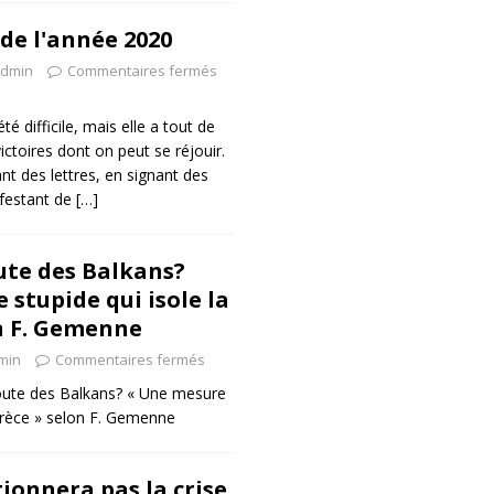
 de l'année 2020
dmin
Commentaires fermés
é difficile, mais elle a tout de
toires dont on peut se réjouir.
nt des lettres, en signant des
ifestant de
[…]
ute des Balkans?
 stupide qui isole la
n F. Gemenne
min
Commentaires fermés
route des Balkans? « Une mesure
 Grèce » selon F. Gemenne
ionnera pas la crise