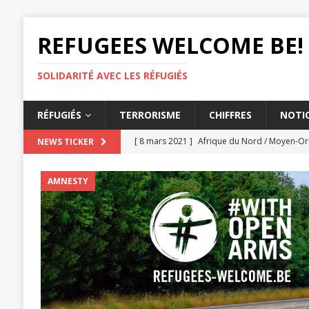
REFUGEES WELCOME BE!
SOLIDARITÉ AVEC LES RÉFUGIÉS
RÉFUGIÉS
TERRORISME
CHIFFRES
NOTIO
[ 8 mars 2021 ]
Afrique du Nord / Moyen-Ori
NEWS TICKER
AMNESTY
AMNESTY
[ 3 mars 2021 ]
Les États doivent lutter con
[ 26 février 2021 ]
Éthiopie, Le massacre de 
[ 25 février 2021 ]
L'expulsion d'un tchétc
[ 12 mars 2021 ]
UE, L'accord migratoire dél