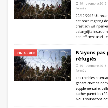
19 novembre 2015
fermés
22/10/2015 Uit recent
dat onze regering de
drastisch wil inperke
belangrijke instroom
een efficiënt asiel– 
N’ayons pas p
S'INFORMER
réfugiés
19 novembre 2015
fermés
Les terribles attent
généré chez de nom
supplémentaire, celle
cacher parmi les réfu
Nous souhaitons dès 