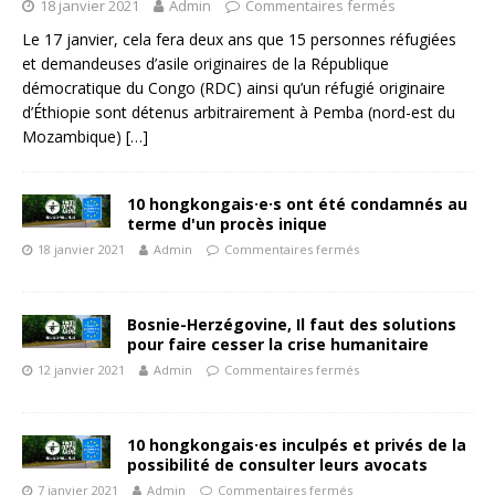
18 janvier 2021
Admin
Commentaires fermés
Le 17 janvier, cela fera deux ans que 15 personnes réfugiées
et demandeuses d’asile originaires de la République
démocratique du Congo (RDC) ainsi qu’un réfugié originaire
d’Éthiopie sont détenus arbitrairement à Pemba (nord-est du
Mozambique)
[…]
10 hongkongais·e·s ont été condamnés au
terme d'un procès inique
18 janvier 2021
Admin
Commentaires fermés
Bosnie-Herzégovine, Il faut des solutions
pour faire cesser la crise humanitaire
12 janvier 2021
Admin
Commentaires fermés
10 hongkongais·es inculpés et privés de la
possibilité de consulter leurs avocats
7 janvier 2021
Admin
Commentaires fermés