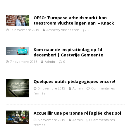
OESO: ‘Europese arbeidsmarkt kan
toestroom vluchtelingen aan’ – Knack
13 novembre 2015
Amnesty Vlaanderen
0
Kom naar de inspiratiedag op 14
december! | Gastvrije Gemeente
7 novembre 2015
Admin
0
Quelques outils pédagogiques encore!
5 novembre 2015
Admin
Commentaires
fermés
Accueillir une personne réfugiée chez soi
5 novembre 2015
Admin
Commentaires
fermés