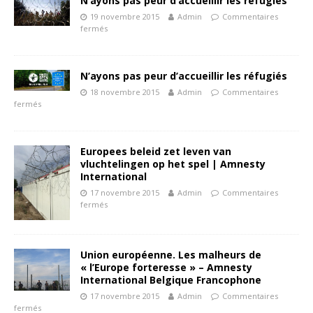
N’ayons pas peur d’accueillir les réfugiés
19 novembre 2015
Admin
Commentaires
fermés
N’ayons pas peur d’accueillir les réfugiés
18 novembre 2015
Admin
Commentaires
fermés
Europees beleid zet leven van
vluchtelingen op het spel | Amnesty
International
17 novembre 2015
Admin
Commentaires
fermés
Union européenne. Les malheurs de
« l’Europe forteresse » – Amnesty
International Belgique Francophone
17 novembre 2015
Admin
Commentaires
fermés