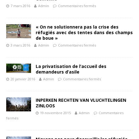
7 mars 2016
Admin
Commentaires fermés
« On ne solutionnera pas la crise des
réfugiés avec des tentes dans des champs
de boue »
3 mars 2016
Admin
Commentaires fermés
La privatisation de l’accueil des
demandeurs d’asile
20 janvier 2016
Admin
Commentaires fermés
INPERKEN RECHTEN VAN VLUCHTELINGEN
ZINLOOS
19 novembre 2015
Admin
Commentaires
fermés