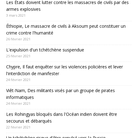
Les États doivent lutter contre les massacres de civils par des
armes explosives
3 mars 2021
Éthiopie, Le massacre de civils à Aksoum peut constituer un
crime contre l'humanité
26 février 2021
L'expulsion d'un tchétchène suspendue
25 février 2021
Chypre, Il faut enquêter sur les violences policières et lever
l'interdiction de manifester
24 février 2021
Viêt-Nam, Des militants visés par un groupe de pirates
informatiques
24 février 2021
Les Rohingyas bloqués dans l'Océan indien doivent être
secourus et débarqués
22 février 2021
Un tchétchène risque d'être expulsé vers la Russie