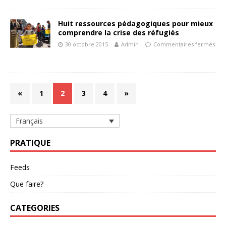
Huit ressources pédagogiques pour mieux
comprendre la crise des réfugiés
30 octobre 2015
Admin
Commentaires fermés
«
1
2
3
4
»
Français
PRATIQUE
Feeds
Que faire?
CATEGORIES