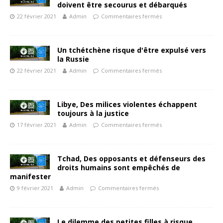
doivent être secourus et débarqués
22 février 2021
Admin
Commentaires fermés
Un tchétchène risque d'être expulsé vers
la Russie
22 février 2021
Admin
Commentaires fermés
Libye, Des milices violentes échappent
toujours à la justice
17 février 2021
Admin
Commentaires fermés
Tchad, Des opposants et défenseurs des
droits humains sont empêchés de
manifester
9 février 2021
Admin
Commentaires fermés
Le dilemme des petites filles à risque