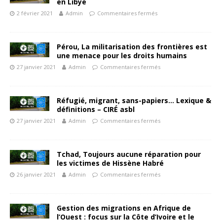
en Libye
2 février 2021
Admin
Commentaires fermés
Pérou, La militarisation des frontières est
une menace pour les droits humains
27 janvier 2021
Admin
Commentaires fermés
Réfugié, migrant, sans-papiers… Lexique &
définitions – CIRÉ asbl
27 janvier 2021
Admin
Commentaires fermés
Tchad, Toujours aucune réparation pour
les victimes de Hissène Habré
26 janvier 2021
Admin
Commentaires fermés
Gestion des migrations en Afrique de
l’Ouest : focus sur la Côte d’Ivoire et le