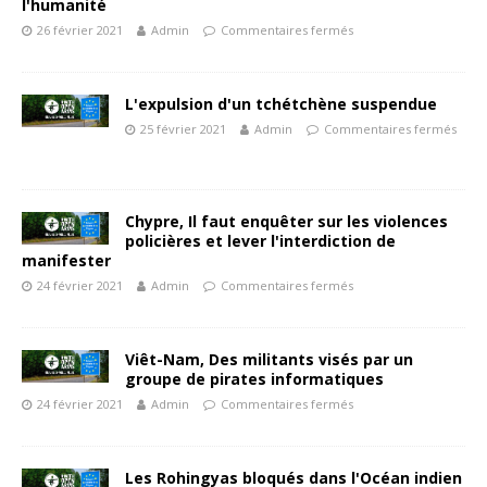
l'humanité
26 février 2021
Admin
Commentaires fermés
L'expulsion d'un tchétchène suspendue
25 février 2021
Admin
Commentaires fermés
Chypre, Il faut enquêter sur les violences
policières et lever l'interdiction de
manifester
24 février 2021
Admin
Commentaires fermés
Viêt-Nam, Des militants visés par un
groupe de pirates informatiques
24 février 2021
Admin
Commentaires fermés
Les Rohingyas bloqués dans l'Océan indien