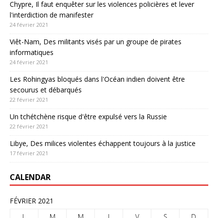
Chypre, Il faut enquêter sur les violences policières et lever
l'interdiction de manifester
24 février 2021
Viêt-Nam, Des militants visés par un groupe de pirates
informatiques
24 février 2021
Les Rohingyas bloqués dans l'Océan indien doivent être
secourus et débarqués
22 février 2021
Un tchétchène risque d'être expulsé vers la Russie
22 février 2021
Libye, Des milices violentes échappent toujours à la justice
17 février 2021
CALENDAR
FÉVRIER 2021
L
M
M
J
V
S
D