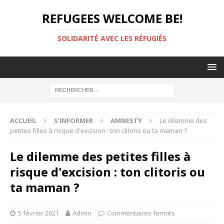
REFUGEES WELCOME BE!
SOLIDARITÉ AVEC LES RÉFUGIÉS
ACCUEIL
S'INFORMER
AMNESTY
Le dilemme des
petites filles à risque d'excision : ton clitoris ou ta maman ?
Le dilemme des petites filles à
risque d'excision : ton clitoris ou
ta maman ?
5 février 2021
Admin
Commentaires fermés