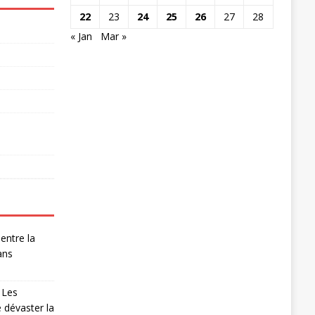
22
23
24
25
26
27
28
« Jan
Mar »
entre la
ans
 Les
 dévaster la