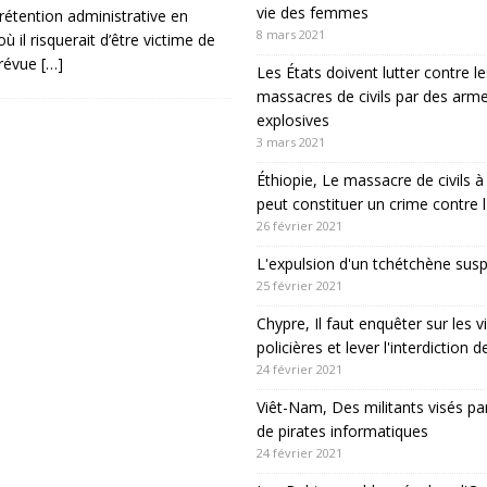
vie des femmes
rétention administrative en
8 mars 2021
 il risquerait d’être victime de
prévue
[…]
Les États doivent lutter contre le
massacres de civils par des arm
explosives
3 mars 2021
Éthiopie, Le massacre de civils
peut constituer un crime contre 
26 février 2021
L'expulsion d'un tchétchène sus
25 février 2021
Chypre, Il faut enquêter sur les v
policières et lever l'interdiction 
24 février 2021
Viêt-Nam, Des militants visés pa
de pirates informatiques
24 février 2021