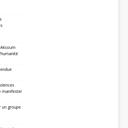
s
es
 à Aksoum
l'humanité
pendue
iolences
de manifester
r un groupe