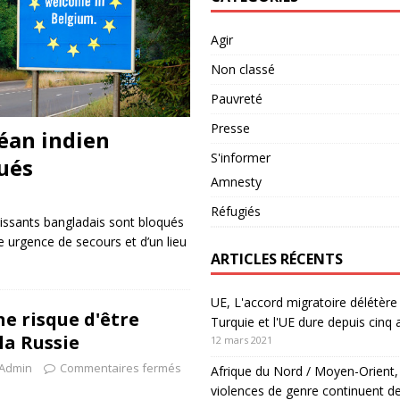
Agir
Non classé
Pauvreté
Presse
éan indien
S'informer
ués
Amnesty
Réfugiés
tissants bangladais sont bloqués
 urgence de secours et d’un lieu
ARTICLES RÉCENTS
UE, L'accord migratoire délétère 
e risque d'être
Turquie et l'UE dure depuis cinq 
la Russie
12 mars 2021
Admin
Commentaires fermés
Afrique du Nord / Moyen-Orient,
violences de genre continuent de