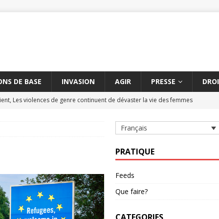
NS DE BASE
INVASION
AGIR
PRESSE
DROI
ent, Les violences de genre continuent de dévaster la vie des femmes
Français
tre les massacres de civils par des armes explosives
AMNESTY
civils à Aksoum peut constituer un crime contre l'humanité
AMNESTY
PRATIQUE
hène suspendue
AMNESTY
Feeds
étère entre la Turquie et l'UE dure depuis cinq ans
AMNESTY
Que faire?
CATEGORIES