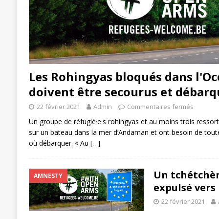
Les Rohingyas bloqués dans l'Oc
doivent être secourus et débarq
22 février 2021
Admin
Commentaires fermés
Un groupe de réfugié·e·s rohingyas et au moins trois ressor
sur un bateau dans la mer d’Andaman et ont besoin de toute
où débarquer. « Au
[…]
Un tchétchèn
AMNESTY
expulsé vers 
22 février 2021