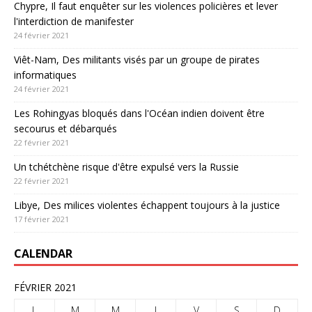
Chypre, Il faut enquêter sur les violences policières et lever
l'interdiction de manifester
24 février 2021
Viêt-Nam, Des militants visés par un groupe de pirates
informatiques
24 février 2021
Les Rohingyas bloqués dans l'Océan indien doivent être
secourus et débarqués
22 février 2021
Un tchétchène risque d'être expulsé vers la Russie
22 février 2021
Libye, Des milices violentes échappent toujours à la justice
17 février 2021
CALENDAR
FÉVRIER 2021
L
M
M
J
V
S
D