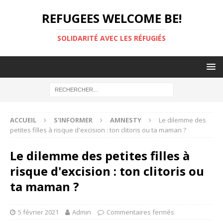
REFUGEES WELCOME BE!
SOLIDARITÉ AVEC LES RÉFUGIÉS
ACCUEIL
S'INFORMER
AMNESTY
Le dilemme des
petites filles à risque d'excision : ton clitoris ou ta maman ?
Le dilemme des petites filles à
risque d'excision : ton clitoris ou
ta maman ?
5 février 2021
Admin
Commentaires fermés