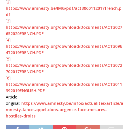
[
2
]
https://www.amnesty.be/IMG/pdf/act3060112017french.p
df
[
3
]
https://www.amnesty.org/download/Documents/ACT3027
652020FRENCH.PDF
[
4
]
https://www.amnesty.org/download/Documents/ACT3096
472019FRENCH.PDF
[
5
]
https://www.amnesty.org/download/Documents/ACT3072
702017FRENCH.PDF
[
6
]
https://www.amnesty.org/download/Documents/ACT3011
392019ENGLISH.PDF
Article
original:
https://www.amnesty.be/infos/actualites/article/a
mnesty-lance-appel-dons-urgence-face-mesures-
hostiles-droits