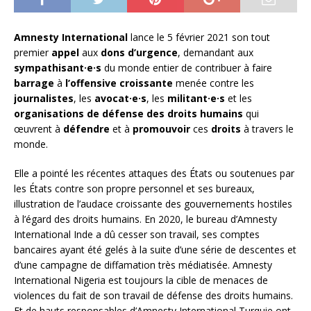
Amnesty International
lance le 5 février 2021 son tout
premier
appel
aux
dons d’urgence
, demandant aux
sympathisant·e·s
du monde entier de contribuer à faire
barrage
à
l’offensive croissante
menée contre les
journalistes
, les
avocat·e·s
, les
militant·e·s
et les
organisations de défense des droits humains
qui
œuvrent à
défendre
et à
promouvoir
ces
droits
à travers le
monde.
Elle a pointé les récentes attaques des États ou soutenues par
les États contre son propre personnel et ses bureaux,
illustration de l’audace croissante des gouvernements hostiles
à l’égard des droits humains. En 2020, le bureau d’Amnesty
International Inde a dû cesser son travail, ses comptes
bancaires ayant été gelés à la suite d’une série de descentes et
d’une campagne de diffamation très médiatisée. Amnesty
International Nigeria est toujours la cible de menaces de
violences du fait de son travail de défense des droits humains.
Et de hauts responsables d’Amnesty International Turquie ont