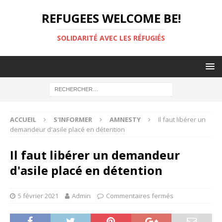
REFUGEES WELCOME BE!
SOLIDARITÉ AVEC LES RÉFUGIÉS
ACCUEIL
S'INFORMER
AMNESTY
Il faut libérer un
demandeur d'asile placé en détention
Il faut libérer un demandeur
d'asile placé en détention
5 février 2021
Admin
Commentaires fermés