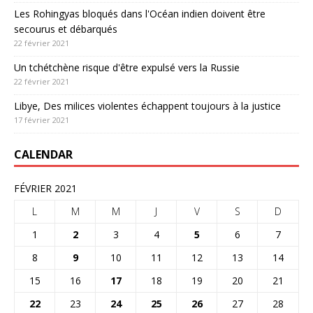
Les Rohingyas bloqués dans l'Océan indien doivent être
secourus et débarqués
22 février 2021
Un tchétchène risque d'être expulsé vers la Russie
22 février 2021
Libye, Des milices violentes échappent toujours à la justice
17 février 2021
CALENDAR
FÉVRIER 2021
L
M
M
J
V
S
D
1
2
3
4
5
6
7
8
9
10
11
12
13
14
15
16
17
18
19
20
21
22
23
24
25
26
27
28