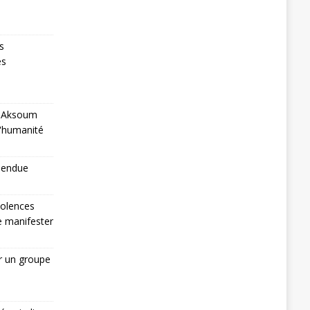
s
es
 à Aksoum
l'humanité
pendue
iolences
de manifester
r un groupe