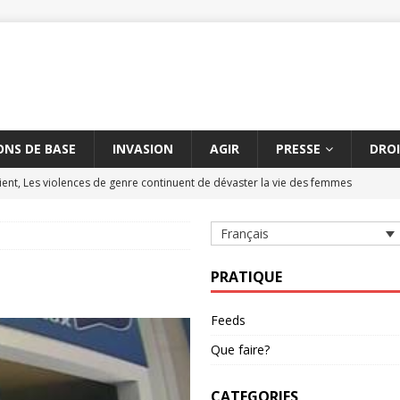
NS DE BASE
INVASION
AGIR
PRESSE
DROI
ent, Les violences de genre continuent de dévaster la vie des femmes
Français
tre les massacres de civils par des armes explosives
AMNESTY
civils à Aksoum peut constituer un crime contre l'humanité
AMNESTY
PRATIQUE
hène suspendue
AMNESTY
Feeds
étère entre la Turquie et l'UE dure depuis cinq ans
AMNESTY
Que faire?
CATEGORIES