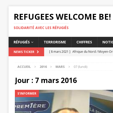
REFUGEES WELCOME BE!
SOLIDARITÉ AVEC LES RÉFUGIÉS
RÉFUGIÉS
TERRORISME
CHIFFRES
NOTIO
[ 8 mars 2021 ]
Afrique du Nord / Moyen-Ori
NEWS TICKER
AMNESTY
ACCUEIL
2016
MARS
07 (lundi)
[ 3 mars 2021 ]
Les États doivent lutter con
[ 26 février 2021 ]
Éthiopie, Le massacre de 
Jour :
7 mars 2016
[ 25 février 2021 ]
L'expulsion d'un tchétc
S'INFORMER
[ 12 mars 2021 ]
UE, L'accord migratoire dél