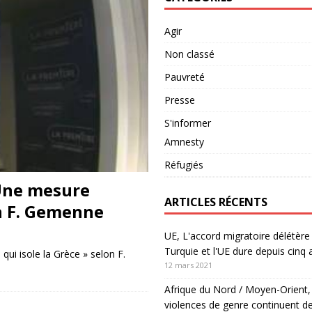
Agir
Non classé
Pauvreté
Presse
S'informer
Amnesty
Réfugiés
 Une mesure
ARTICLES RÉCENTS
on F. Gemenne
UE, L'accord migratoire délétère 
Turquie et l'UE dure depuis cinq 
ui isole la Grèce » selon F.
12 mars 2021
Afrique du Nord / Moyen-Orient,
violences de genre continuent de