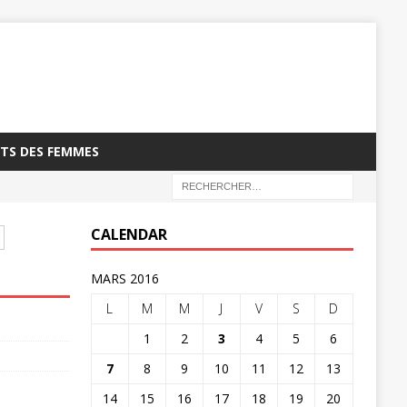
TS DES FEMMES
CALENDAR
MARS 2016
L
M
M
J
V
S
D
1
2
3
4
5
6
7
8
9
10
11
12
13
14
15
16
17
18
19
20