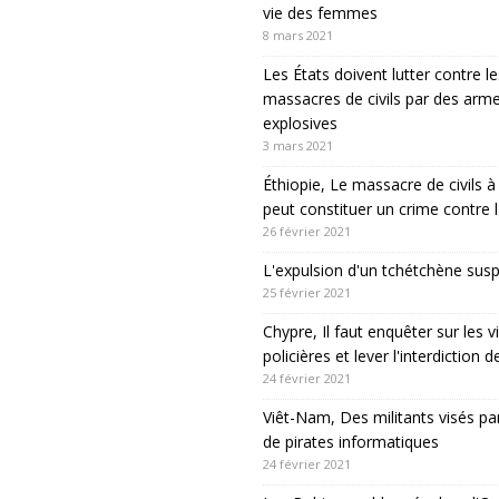
vie des femmes
8 mars 2021
Les États doivent lutter contre le
massacres de civils par des arm
explosives
3 mars 2021
Éthiopie, Le massacre de civils
peut constituer un crime contre 
26 février 2021
L'expulsion d'un tchétchène sus
25 février 2021
Chypre, Il faut enquêter sur les v
policières et lever l'interdiction 
24 février 2021
Viêt-Nam, Des militants visés pa
de pirates informatiques
24 février 2021