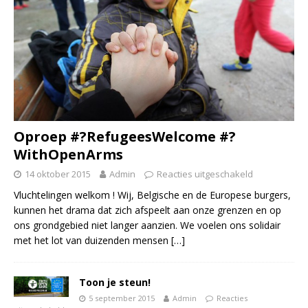
Oproep #?RefugeesWelcome #?
WithOpenArms
14 oktober 2015
Admin
Reacties uitgeschakeld
Vluchtelingen welkom ! Wij, Belgische en de Europese burgers,
kunnen het drama dat zich afspeelt aan onze grenzen en op
ons grondgebied niet langer aanzien. We voelen ons solidair
met het lot van duizenden mensen
[…]
Toon je steun!
5 september 2015
Admin
Reacties