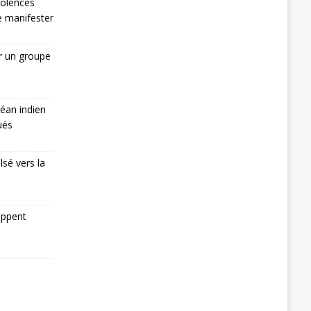
iolences
de manifester
r un groupe
éan indien
ués
lsé vers la
appent