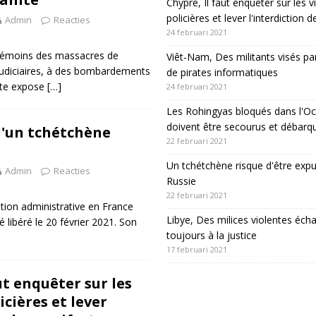
Chypre, Il faut enquêter sur les v
policières et lever l'interdiction 
Admin
Reacties
24 februari 2021
 témoins des massacres de
Viêt-Nam, Des militants visés pa
judiciaires, à des bombardements
de pirates informatiques
lite expose
[…]
24 februari 2021
Les Rohingyas bloqués dans l'Oc
doivent être secourus et débarq
d'un tchétchène
22 februari 2021
Un tchétchène risque d'être expu
Admin
Reacties
Russie
22 februari 2021
ntion administrative en France
Libye, Des milices violentes éch
 libéré le 20 février 2021. Son
toujours à la justice
17 februari 2021
ut enquêter sur les
icières et lever