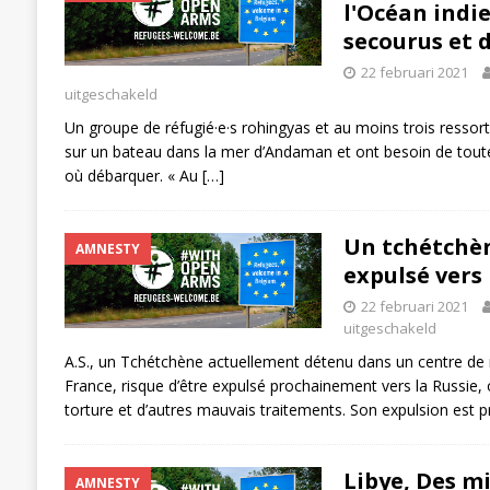
l'Océan indi
secourus et 
22 februari 2021
uitgeschakeld
Un groupe de réfugié·e·s rohingyas et au moins trois ressor
sur un bateau dans la mer d’Andaman et ont besoin de toute
où débarquer. « Au
[…]
Un tchétchèn
AMNESTY
expulsé vers 
22 februari 2021
uitgeschakeld
A.S., un Tchétchène actuellement détenu dans un centre de 
France, risque d’être expulsé prochainement vers la Russie, où
torture et d’autres mauvais traitements. Son expulsion est 
Libye, Des mi
AMNESTY