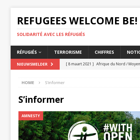
REFUGEES WELCOME BE!
SOLIDARITÉ AVEC LES RÉFUGIÉS
RÉFUGIÉS
TERRORISME
CHIFFRES
NOTIO
[ 8 maart 2021 ]
Afrique du Nord / Moyen-
NIEUWSMELDER
femmes
AMNESTY
HOME
S’informer
[ 3 maart 2021 ]
Les États doivent lutter
[ 26 februari 2021 ]
Éthiopie, Le massacre
S’informer
AMNESTY
AMNESTY
[ 25 februari 2021 ]
L'expulsion d'un tc
[ 12 maart 2021 ]
UE, L'accord migratoire