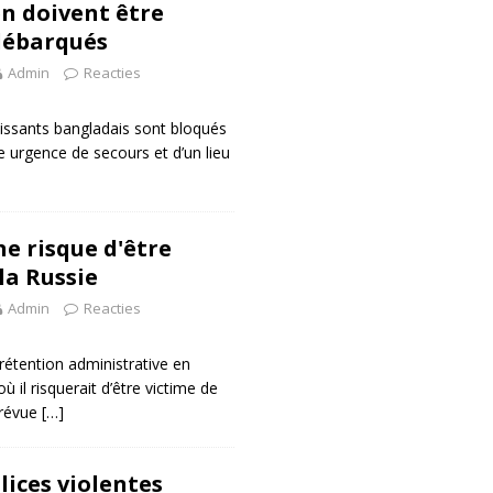
en doivent être
débarqués
Admin
Reacties
tissants bangladais sont bloqués
 urgence de secours et d’un lieu
e risque d'être
la Russie
Admin
Reacties
rétention administrative en
 il risquerait d’être victime de
prévue
[…]
lices violentes