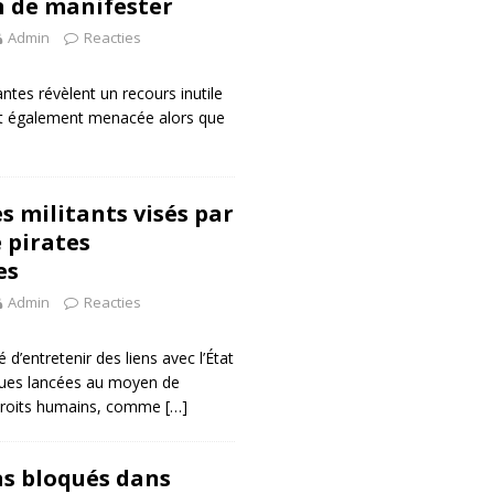
on de manifester
Admin
Reacties
tes révèlent un recours inutile
 est également menacée alors que
s militants visés par
 pirates
es
Admin
Reacties
’entretenir des liens avec l’État
aques lancées au moyen de
s droits humains, comme
[…]
s bloqués dans