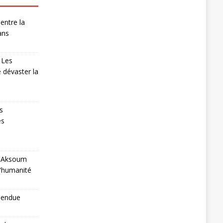
entre la
ans
 Les
 dévaster la
s
es
 à Aksoum
l'humanité
pendue