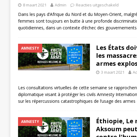
8 maart 2021
Admin
Reacties uitgeschakeld
Dans les pays d’Afrique du Nord et du Moyen-Orient, malgré
femmes sont toujours en butte à une profonde discriminatio
quotidiennes, dans un contexte d’échec des gouvernement
Les États doi
AMNESTY
les massacres
armes explos
3 maart 2021
A
Les consultations virtuelles de cette semaine se rapprochent
diplomatique visant à protéger les civils Amnesty Internati
sur les répercussions catastrophiques de l’usage des armes 
Éthiopie, Le 
AMNESTY
Aksoum peut 
contre l'hum