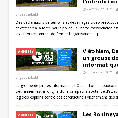
l'interdicti
24 februari 2021
uitgeschakeld
Des déclarations de témoins et des images vidéo préoccupan
et excessif à la force par la police La liberté d’association
les autorités tentent de fermer l’organisation
[…]
Viêt-Nam, De
AMNESTY
un groupe de
informatiqu
24 februari 2021
uitgeschakeld
Le groupe de pirates informatiques Ocean Lotus, soupçonné d
vietnamien, est à l’origine d’une campagne soutenue d’att
logiciels espions contre des défenseur·e·s vietnamiens de
Les Rohingya
AMNESTY