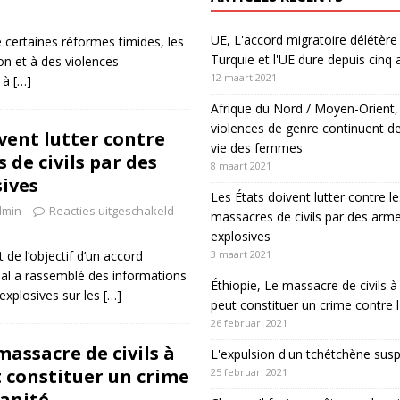
UE, L'accord migratoire délétère 
 certaines réformes timides, les
Turquie et l'UE dure depuis cinq 
n et à des violences
12 maart 2021
s à
[…]
Afrique du Nord / Moyen-Orient,
violences de genre continuent de
vent lutter contre
vie des femmes
 de civils par des
8 maart 2021
ives
Les États doivent lutter contre le
dmin
Reacties uitgeschakeld
massacres de civils par des arm
explosives
 de l’objectif d’un accord
3 maart 2021
onal a rassemblé des informations
Éthiopie, Le massacre de civils
explosives sur les
[…]
peut constituer un crime contre 
26 februari 2021
massacre de civils à
L'expulsion d'un tchétchène sus
constituer un crime
25 februari 2021
anité