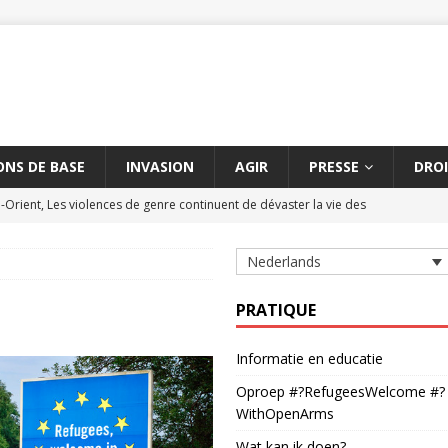
NS DE BASE
INVASION
AGIR
PRESSE
DROI
Orient, Les violences de genre continuent de dévaster la vie des
Nederlands
 contre les massacres de civils par des armes explosives
AMNESTY
 de civils à Aksoum peut constituer un crime contre l'humanité
PRATIQUE
Informatie en educatie
hétchène suspendue
AMNESTY
Oproep #?RefugeesWelcome #?
 délétère entre la Turquie et l'UE dure depuis cinq ans
AMNESTY
WithOpenArms
Wat kan ik doen?