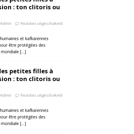
ion : ton clitoris ou
Admin
Reacties uitgeschakeld
inhumaines et kafkaïennes
pour être protégées des
ée mondiale
[…]
s petites filles à
ion : ton clitoris ou
Admin
Reacties uitgeschakeld
inhumaines et kafkaïennes
pour être protégées des
ée mondiale
[…]