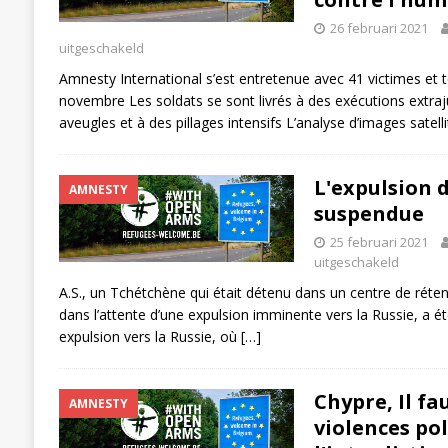
26 februari 2021
uitgeschakeld
Amnesty International s’est entretenue avec 41 victimes et
novembre Les soldats se sont livrés à des exécutions extra
aveugles et à des pillages intensifs L’analyse d’images satel
L'expulsion 
AMNESTY
suspendue
25 februari 2021
uitgeschakeld
A.S., un Tchétchène qui était détenu dans un centre de réte
dans l’attente d’une expulsion imminente vers la Russie, a été
expulsion vers la Russie, où
[…]
Chypre, Il fa
AMNESTY
violences pol