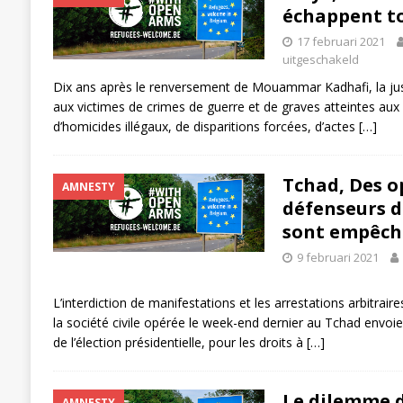
échappent to
17 februari 2021
uitgeschakeld
Dix ans après le renversement de Mouammar Kadhafi, la jus
aux victimes de crimes de guerre et de graves atteintes au
d’homicides illégaux, de disparitions forcées, d’actes
[…]
Tchad, Des o
AMNESTY
défenseurs d
sont empêch
9 februari 2021
L’interdiction de manifestations et les arrestations arbitra
la société civile opérée le week-end dernier au Tchad envoie
de l’élection présidentielle, pour les droits à
[…]
Le dilemme de
AMNESTY