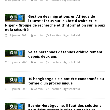
Gestion des migrations en Afrique de
l’Ouest : focus sur la Côte d’Ivoire et le
Niger – Groupe de recherche et d’information sur la paix
et la sécurité
19 januari 2021
Admin
Reacties uitgeschakeld
Seize personnes détenues arbitrairement
depuis deux ans
18 januari 2021
Admin
Reacties uitgeschakeld
10 hongkongais·e·s ont été condamnés au
terme d'un procès inique
18 januari 2021
Admin
Reacties uitgeschakeld
Bosnie-Herzégovine, Il faut des solutions
pour faire cesser la crise humanitaire