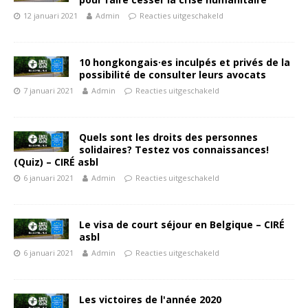
12 januari 2021
Admin
Reacties uitgeschakeld
10 hongkongais·es inculpés et privés de la
possibilité de consulter leurs avocats
7 januari 2021
Admin
Reacties uitgeschakeld
Quels sont les droits des personnes
solidaires? Testez vos connaissances!
(Quiz) – CIRÉ asbl
6 januari 2021
Admin
Reacties uitgeschakeld
Le visa de court séjour en Belgique – CIRÉ
asbl
6 januari 2021
Admin
Reacties uitgeschakeld
Les victoires de l'année 2020