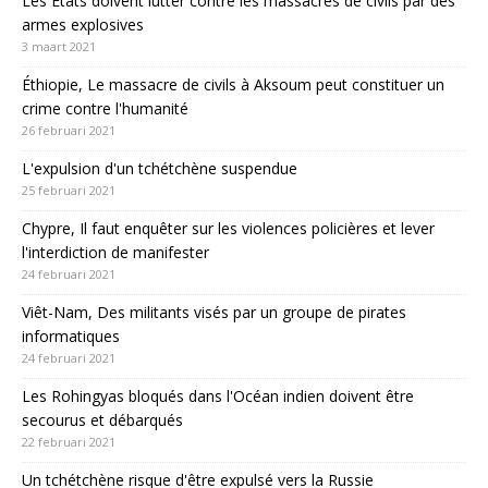
Les États doivent lutter contre les massacres de civils par des
armes explosives
3 maart 2021
Éthiopie, Le massacre de civils à Aksoum peut constituer un
crime contre l'humanité
26 februari 2021
L'expulsion d'un tchétchène suspendue
25 februari 2021
Chypre, Il faut enquêter sur les violences policières et lever
l'interdiction de manifester
24 februari 2021
Viêt-Nam, Des militants visés par un groupe de pirates
informatiques
24 februari 2021
Les Rohingyas bloqués dans l'Océan indien doivent être
secourus et débarqués
22 februari 2021
Un tchétchène risque d'être expulsé vers la Russie