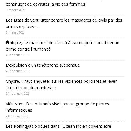
continuent de dévaster la vie des femmes
8 maart 2021
Les États doivent lutter contre les massacres de civils par des
armes explosives
3 maart 2021
Éthiopie, Le massacre de civils à Aksoum peut constituer un
crime contre l'humanité
26 februari 2021
L'expulsion d'un tchétchène suspendue
25 februari 2021
Chypre, Il faut enquêter sur les violences policières et lever
l'interdiction de manifester
24 februari 2021
Viêt-Nam, Des militants visés par un groupe de pirates
informatiques
24 februari 2021
Les Rohingyas bloqués dans l'Océan indien doivent être