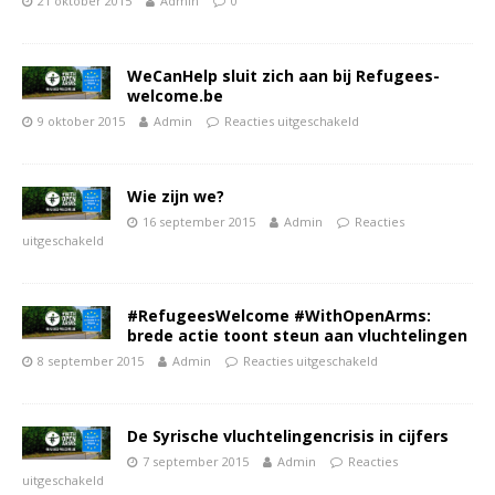
21 oktober 2015
Admin
0
WeCanHelp sluit zich aan bij Refugees-
welcome.be
9 oktober 2015
Admin
Reacties uitgeschakeld
Wie zijn we?
16 september 2015
Admin
Reacties
uitgeschakeld
#RefugeesWelcome #WithOpenArms:
brede actie toont steun aan vluchtelingen
8 september 2015
Admin
Reacties uitgeschakeld
De Syrische vluchtelingencrisis in cijfers
7 september 2015
Admin
Reacties
uitgeschakeld