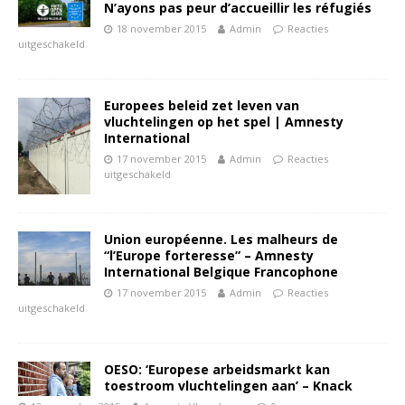
N’ayons pas peur d’accueillir les réfugiés
18 november 2015
Admin
Reacties
uitgeschakeld
Europees beleid zet leven van
vluchtelingen op het spel | Amnesty
International
17 november 2015
Admin
Reacties
uitgeschakeld
Union européenne. Les malheurs de
“l’Europe forteresse” – Amnesty
International Belgique Francophone
17 november 2015
Admin
Reacties
uitgeschakeld
OESO: ‘Europese arbeidsmarkt kan
toestroom vluchtelingen aan’ – Knack