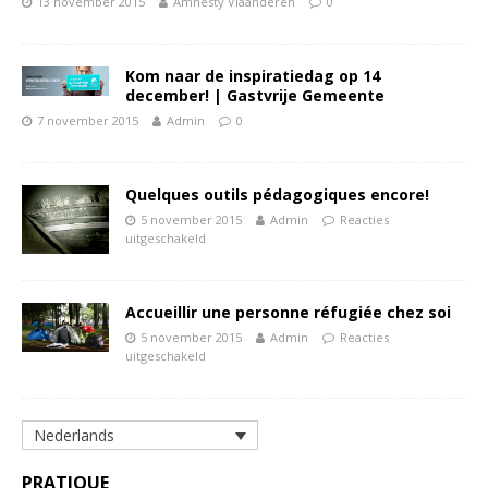
13 november 2015
Amnesty Vlaanderen
0
Kom naar de inspiratiedag op 14
december! | Gastvrije Gemeente
7 november 2015
Admin
0
Quelques outils pédagogiques encore!
5 november 2015
Admin
Reacties
uitgeschakeld
Accueillir une personne réfugiée chez soi
5 november 2015
Admin
Reacties
uitgeschakeld
Nederlands
PRATIQUE