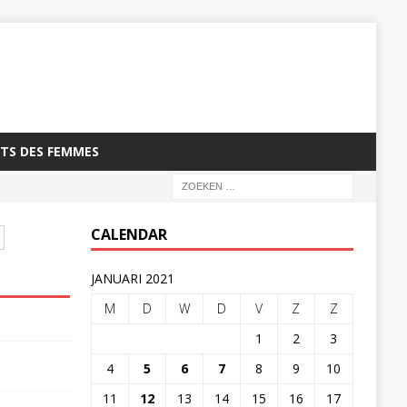
TS DES FEMMES
CALENDAR
JANUARI 2021
M
D
W
D
V
Z
Z
1
2
3
4
5
6
7
8
9
10
11
12
13
14
15
16
17