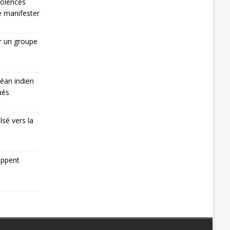
iolences
de manifester
r un groupe
éan indien
ués
lsé vers la
appent