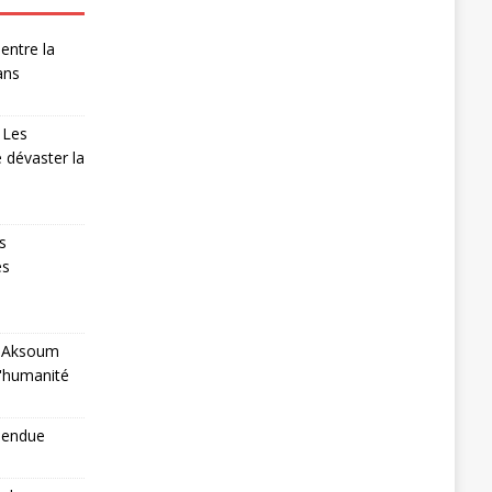
entre la
ans
 Les
 dévaster la
s
es
 à Aksoum
l'humanité
pendue