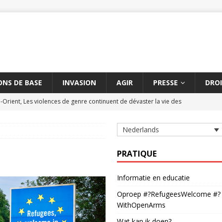
NS DE BASE
INVASION
AGIR
PRESSE
DROI
Orient, Les violences de genre continuent de dévaster la vie des
Nederlands
 contre les massacres de civils par des armes explosives
AMNESTY
 de civils à Aksoum peut constituer un crime contre l'humanité
PRATIQUE
Informatie en educatie
hétchène suspendue
AMNESTY
Oproep #?RefugeesWelcome #?
 délétère entre la Turquie et l'UE dure depuis cinq ans
AMNESTY
WithOpenArms
Wat kan ik doen?