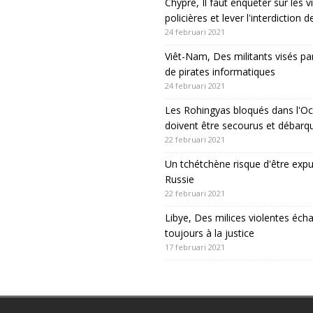
Chypre, Il faut enquêter sur les v
policières et lever l'interdiction 
24 februari 2021
Viêt-Nam, Des militants visés pa
de pirates informatiques
24 februari 2021
Les Rohingyas bloqués dans l'Oc
doivent être secourus et débarq
22 februari 2021
Un tchétchène risque d'être expu
Russie
22 februari 2021
Libye, Des milices violentes éch
toujours à la justice
17 februari 2021