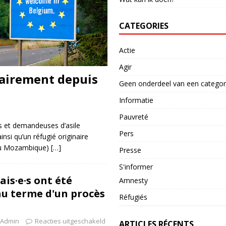
CATEGORIES
Actie
Agir
rairement depuis
Geen onderdeel van een categor
Informatie
Pauvreté
es et demandeuses d’asile
Pers
si qu’un réfugié originaire
 du Mozambique)
[…]
Presse
S'informer
is·e·s ont été
Amnesty
u terme d'un procès
Réfugiés
Admin
Reacties uitgeschakeld
ARTICLES RÉCENTS