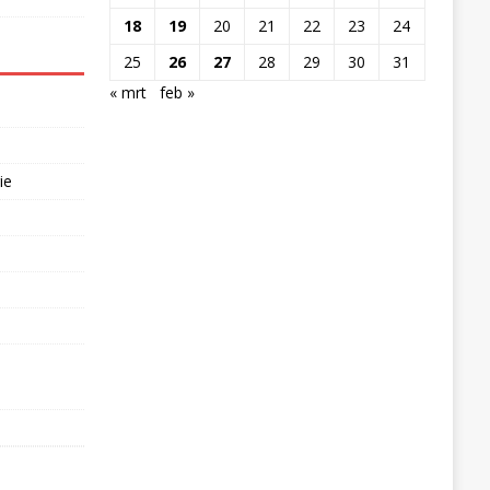
18
19
20
21
22
23
24
25
26
27
28
29
30
31
« mrt
feb »
ie