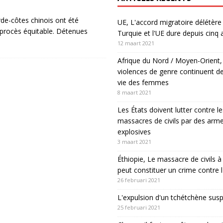
de-côtes chinois ont été
UE, L'accord migratoire délétère 
 procès équitable. Détenues
Turquie et l'UE dure depuis cinq 
12 maart 2021
Afrique du Nord / Moyen-Orient,
violences de genre continuent de
vie des femmes
8 maart 2021
Les États doivent lutter contre le
massacres de civils par des arm
explosives
3 maart 2021
Éthiopie, Le massacre de civils
peut constituer un crime contre 
26 februari 2021
L'expulsion d'un tchétchène sus
25 februari 2021